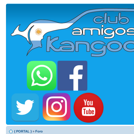
{ PORTAL }
»
Foro