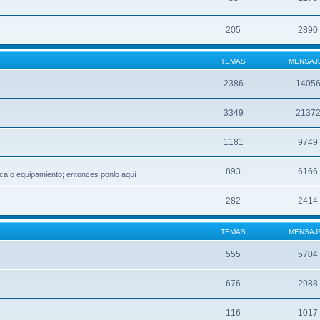
205
2890
TEMAS
MENSAJ
2386
1405
3349
2137
1181
9749
893
6166
ca o equipamiento; entonces ponlo aquí
282
2414
TEMAS
MENSAJ
555
5704
676
2988
116
1017