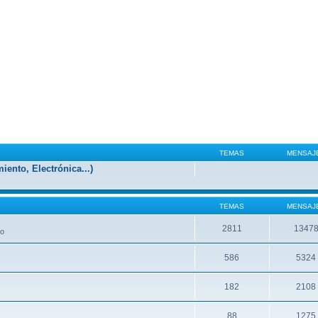
TEMAS
MENSAJ
iento, Electrónica...)
TEMAS
MENSAJ
2811
1347
oo
586
5324
182
2108
88
1275