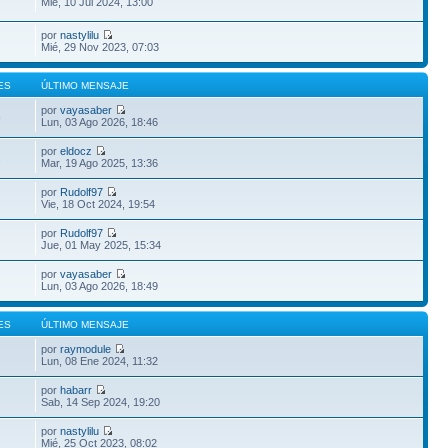
Mié, 10 Jul 2024, 13:00
por
nastylilu
Mié, 29 Nov 2023, 07:03
ES
ÚLTIMO MENSAJE
por
vayasaber
6
Lun, 03 Ago 2026, 18:46
por
eldocz
2
Mar, 19 Ago 2025, 13:36
por
Rudolf97
Vie, 18 Oct 2024, 19:54
por
Rudolf97
Jue, 01 May 2025, 15:34
por
vayasaber
Lun, 03 Ago 2026, 18:49
ES
ÚLTIMO MENSAJE
por
raymodule
Lun, 08 Ene 2024, 11:32
por
habarr
Sab, 14 Sep 2024, 19:20
por
nastylilu
Mié, 25 Oct 2023, 08:02