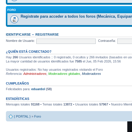
FORO
Registrate para acceder a todos los foros (Mecánica, Equipam
IDENTIFICARSE
•
REGISTRARSE
Nombre de Usuario:
Contraseña:
¿QUIÉN ESTÁ CONECTADO?
Hay
266
Usuarios identificados :: 0 registrado, 0 ocultos y 266 invitados (basados en us
La mayor cantidad de usuarios identificados fue
7585
el Jue, 05 Feb 2026, 15:56
Usuarios registrados: No hay usuarios registrados visitando el Foro
Referencia:
Administradores
,
Moderadores globales
,
Moderadores
CUMPLEAÑOS
Felicidades para:
eduardol
(58)
ESTADÍSTICAS
Mensajes totales
91168
• Temas totales
13872
• Usuarios totales
57967
• Nuestro Miemb
{ PORTAL }
»
Foro