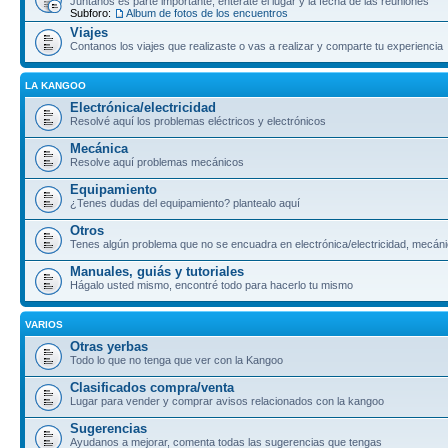
Juntanos es parte importante, enterate el lugar y la fecha de las reuniones
Subforo:
Album de fotos de los encuentros
Viajes
Contanos los viajes que realizaste o vas a realizar y comparte tu experiencia
LA KANGOO
Electrónica/electricidad
Resolvé aquí los problemas eléctricos y electrónicos
Mecánica
Resolve aquí problemas mecánicos
Equipamiento
¿Tenes dudas del equipamiento? plantealo aquí
Otros
Tenes algún problema que no se encuadra en electrónica/electricidad, mecáni
Manuales, guiás y tutoriales
Hágalo usted mismo, encontré todo para hacerlo tu mismo
VARIOS
Otras yerbas
Todo lo que no tenga que ver con la Kangoo
Clasificados compra/venta
Lugar para vender y comprar avisos relacionados con la kangoo
Sugerencias
Ayudanos a mejorar, comenta todas las sugerencias que tengas