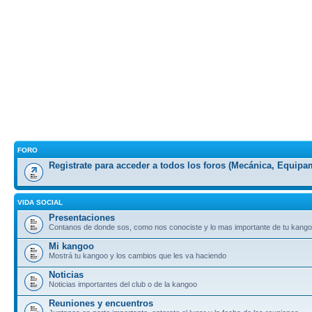
FORO
Registrate para acceder a todos los foros (Mecánica, Equipam
VIDA SOCIAL
Presentaciones
Contanos de donde sos, como nos conociste y lo mas importante de tu kang
Mi kangoo
Mostrá tu kangoo y los cambios que les va haciendo
Noticias
Noticias importantes del club o de la kangoo
Reuniones y encuentros