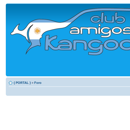
{ PORTAL }
»
Foro