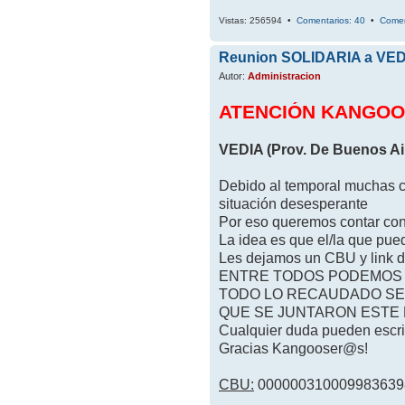
Vistas: 256594 •
Comentarios: 40
•
Come
Reunion SOLIDARIA a VED
Autor:
Administracion
ATENCIÓN KANGO
VEDIA (Prov. De Buenos Air
Debido al temporal muchas cas
situación desesperante
Por eso queremos contar con
La idea es que el/la que pued
Les dejamos un CBU y link d
ENTRE TODOS PODEMOS 
TODO LO RECAUDADO SE 
QUE SE JUNTARON ESTE D
Cualquier duda pueden escrib
Gracias Kangooser@s!
CBU:
000000310009983639