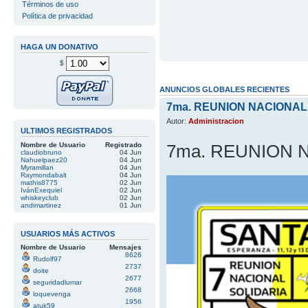
Términos de uso
Política de privacidad
HAGA UN DONATIVO
$
ANUNCIOS GLOBALES RECIENTES
7ma. REUNION NACIONAL
Autor:
Administracion
ULTIMOS REGISTRADOS
Nombre de Usuario
Registrado
7ma. REUNION 
claudiobruno
04 Jun
Nahuelpaez20
04 Jun
Myramillan
04 Jun
Raymondabalt
04 Jun
mathis8775
02 Jun
IvánExequiel
02 Jun
whiskeyclub
02 Jun
andimartinez
01 Jun
USUARIOS MÁS ACTIVOS
Nombre de Usuario
Mensajes
8626
Rudolf97
2737
doite
2677
seguridadlumar
2668
loquevenga
1956
atuk59