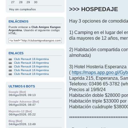
27
28
29
30
>>> HOSPEDAJE
Hoy sin cumpleaños
Hay 3 opciones de comodida
ENLÁCENOS
Puede enlazar a
Club Amigos Kangoo
Argentina
. Usando el siguiente codigo
1) Camping en el lugar del e
HTML:
día mayores de 12 años, me
2) Habitación compartida con
ENLACES
almohada)
Club Renault 18 Argentina
Club Renault 18 Argentina
3) Hotel Hosteria Esperanza
Club Renault 18 Argentina
Club Renault 18 Argentina
(
https://maps.app.goo.gl/
Club Renault 18 Argentina
Laprida 215, Esperanza, San
Telefono: 03496 65-3782 (w
ULTIMOS 6 BOTS
Precios al 19/9/24
Google [Bot]
Habitación doble $28000 por
06/Ago/2026, 09:13
Habitación triple $33000 por 
Google Adsense [Bot]
06/Ago/2026, 08:47
Habitación cuádruple $38000
Majestic-12 [Bot]
06/Ago/2026, 05:22
**********************************
Bing [Bot]
04/Ago/2026, 13:49