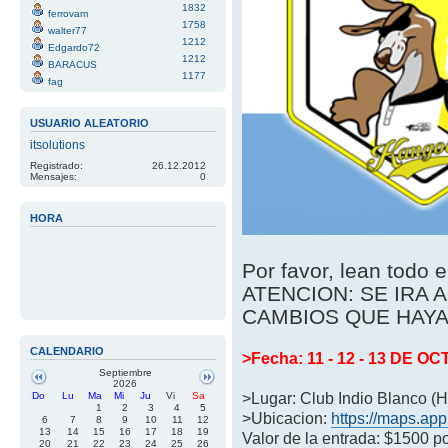
1832
ferrovam
1758
walter77
1212
Edgardo72
1212
BARACUS
1177
fag
USUARIO ALEATORIO
itsolutions
Registrado:
26.12.2012
Mensajes:
0
HORA
Por favor, lean todo e
ATENCION: SE IRA 
CAMBIOS QUE HAYA
CALENDARIO
>Fecha: 11 - 12 - 13 DE O
Septiembre
2026
Do
Lu
Ma
Mi
Ju
Vi
Sa
>Lugar: Club Indio Blanco (
1
2
3
4
5
>Ubicacion:
https://maps.a
6
7
8
9
10
11
12
13
14
15
16
17
18
19
Valor de la entrada: $1500 
20
21
22
23
24
25
26