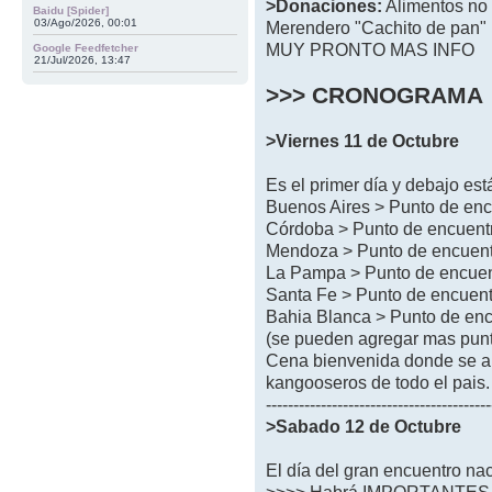
>Donaciones:
Alimentos no 
Baidu [Spider]
03/Ago/2026, 00:01
Merendero "Cachito de pan"
MUY PRONTO MAS INFO
Google Feedfetcher
21/Jul/2026, 13:47
>>> CRONOGRAMA
>Viernes 11 de Octubre
Es el primer día y debajo est
Buenos Aires > Punto de e
Córdoba > Punto de encuen
Mendoza > Punto de encue
La Pampa > Punto de encu
Santa Fe > Punto de encue
Bahia Blanca > Punto de e
(se pueden agregar mas punt
Cena bienvenida donde se arm
kangooseros de todo el pais.
-----------------------------------------
>Sabado 12 de Octubre
El día del gran encuentro na