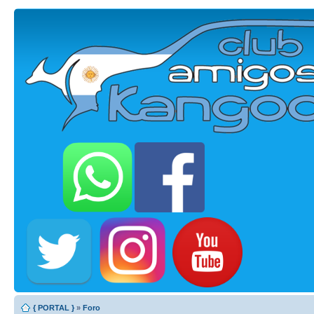
{ PORTAL }
»
Foro