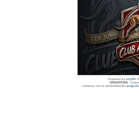
Powered by
phpBB
©
ARGENTINA
- Copyr
contacto con la administración
amigosk