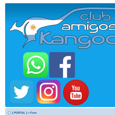
{ PORTAL }
»
Foro