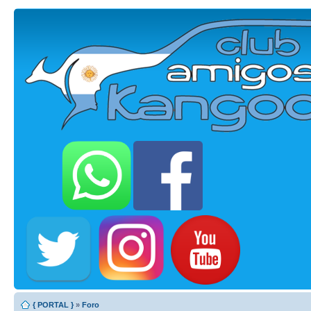
{ PORTAL }
»
Foro