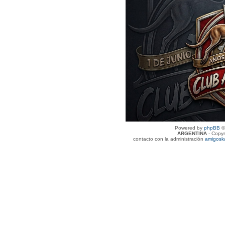
Powered by
phpBB
©
ARGENTINA
- Copyr
contacto con la administración
amigosk