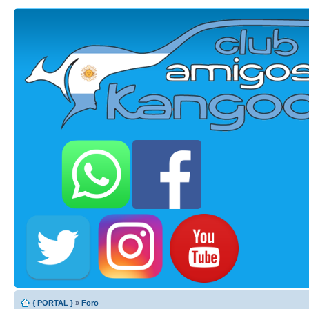
{ PORTAL }
»
Foro