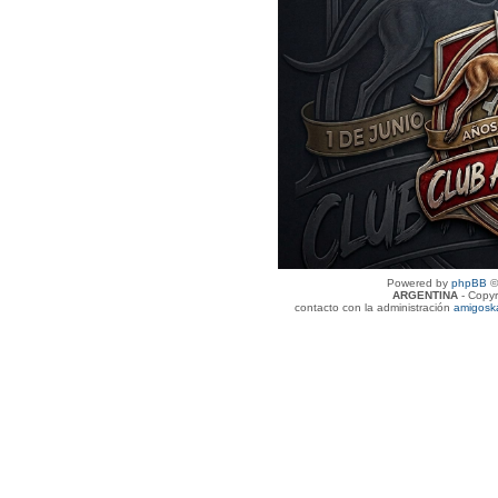
Powered by
phpBB
©
ARGENTINA
- Copyr
contacto con la administración
amigosk