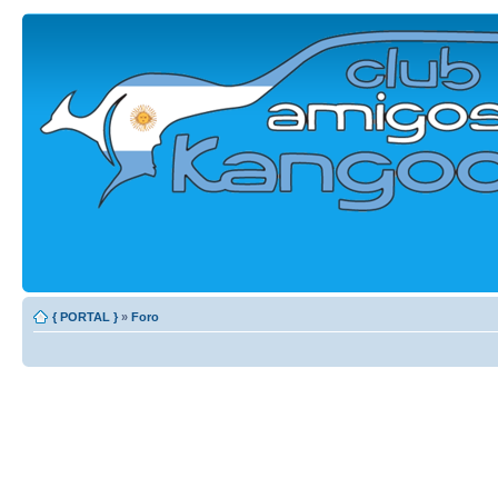
{ PORTAL }
»
Foro