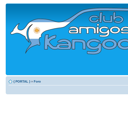
{ PORTAL }
»
Foro