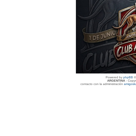
Powered by
phpBB
©
ARGENTINA
- Copyr
contacto con la administración
amigosk