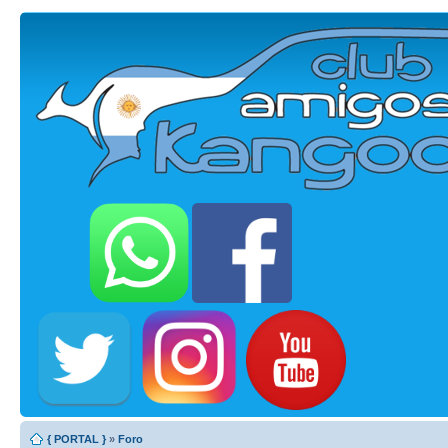
{ PORTAL }
»
Foro