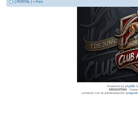
{ PORTAL }
»
Foro
Powered by
phpBB
©
ARGENTINA
- Copyr
contacto con la administración
amigosk