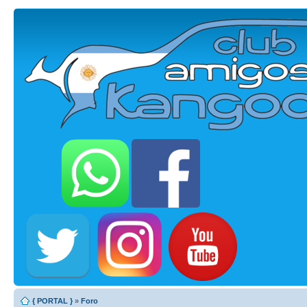
{ PORTAL }
»
Foro