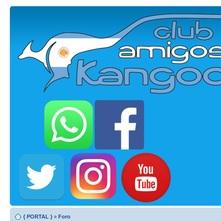
{ PORTAL }
»
Foro