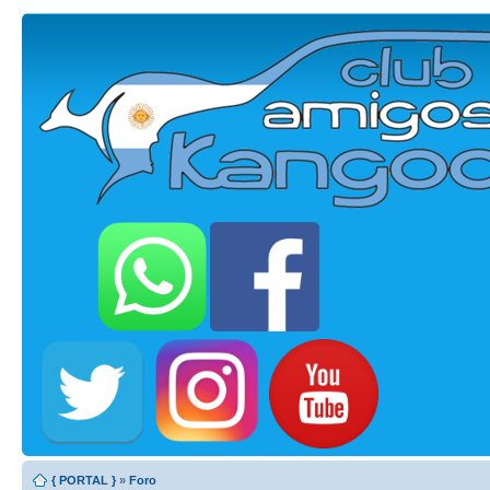
{ PORTAL }
»
Foro