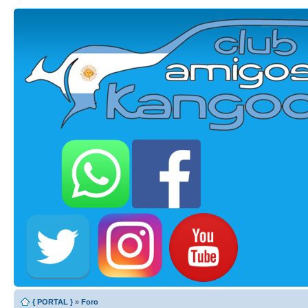
{ PORTAL }
»
Foro