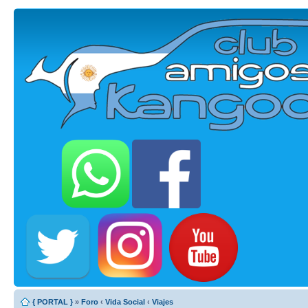
{ PORTAL }
»
Foro
‹
Vida Social
‹
Viajes