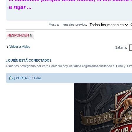
a rajar ...
Mostrar mensajes previos:
Publicar una
respuesta
Volver a Viajes
Saltar a:
¿QUIÉN ESTÁ CONECTADO?
Usuarios navegando por este Foro: No hay usuarios registrados visitando el Foro y 1 in
{ PORTAL }
»
Foro